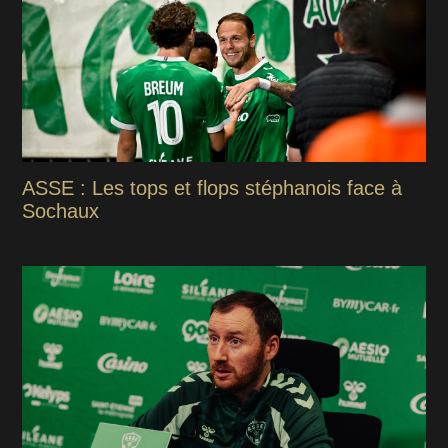
ASSE : Les tops et flops stéphanois face à
Sochaux