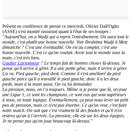
Présent en conférence de presse ce mercredi, Olivier Dall'Oglio
(ASSE) s'est montré rassurant quant à l'état de ses troupes :
"Aujourd'hui, on a Wadji qui a repris l'entraînement. On aura tout le
monde, c'est plutôt une bonne nouvelle. Voir Ibrahima Wadji à Metz
dimanche ? C'est une éventualité. On est au complet, c'est une
bonne nouvelle. C'est ce qu'on voulait. Avoir tout le monde sous la
main, c'est très bien.
Gautier Larsonneur
? Le temps fait de bonnes choses là-dessus. Je
pense qu'il arrive à gérer. Il a une petite gêne, mais il arrive à gérer.
Ça va. Pied gauche, pied droit. Comme il s'est amélioré du pied
gauche parce qu'il a travaillé le pied gauche, donc il a les deux
pieds, mais à la main aussi. On va lui demander.
La pression, nous, on l’a toujours. Même si je pense que là, on joue
une Ligue 1, ce sont les champions, ce sont eux qui sont supérieurs
à nous, en toute logique. Éventuellement, ça peut nous lever un petit
peu de pression, mais ce n'est pas énorme. Ce qu'on veut, c'est faire
notre match. On sait que c'est vraiment là des finales et qu'il n'en
restera qu'un à l’arrivée. La pression, elle est sur les deux équipes.
Je ne pense pas qu'on joue beaucoup là-dessus."