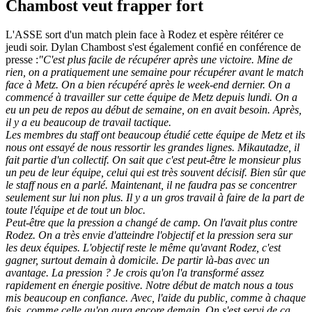
Chambost veut frapper fort
L'ASSE sort d'un match plein face à Rodez et espère réitérer ce
jeudi soir. Dylan Chambost s'est également confié en conférence de
presse :
"C'est plus facile de récupérer après une victoire. Mine de
rien, on a pratiquement une semaine pour récupérer avant le match
face à Metz. On a bien récupéré après le week-end dernier. On a
commencé à travailler sur cette équipe de Metz depuis lundi. On a
eu un peu de repos au début de semaine, on en avait besoin. Après,
il y a eu beaucoup de travail tactique.
Les membres du staff ont beaucoup étudié cette équipe de Metz et ils
nous ont essayé de nous ressortir les grandes lignes. Mikautadze, il
fait partie d'un collectif. On sait que c'est peut-être le monsieur plus
un peu de leur équipe, celui qui est très souvent décisif. Bien sûr que
le staff nous en a parlé. Maintenant, il ne faudra pas se concentrer
seulement sur lui non plus. Il y a un gros travail à faire de la part de
toute l'équipe et de tout un bloc.
Peut-être que la pression a changé de camp. On l'avait plus contre
Rodez. On a très envie d'atteindre l'objectif et la pression sera sur
les deux équipes. L'objectif reste le même qu'avant Rodez, c'est
gagner, surtout demain à domicile. De partir là-bas avec un
avantage.
La pression ? Je crois qu'on l'a transformé assez
rapidement en énergie positive. Notre début de match nous a tous
mis beaucoup en confiance. Avec, l'aide du public, comme à chaque
fois, comme celle qu'on aura encore demain. On s'est servi de ça