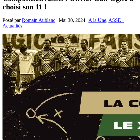
choisi son 11 !
Posté par
Romain Aublanc
|
Mai 30, 2024
|
A la Une
,
ASSE -
Actualités