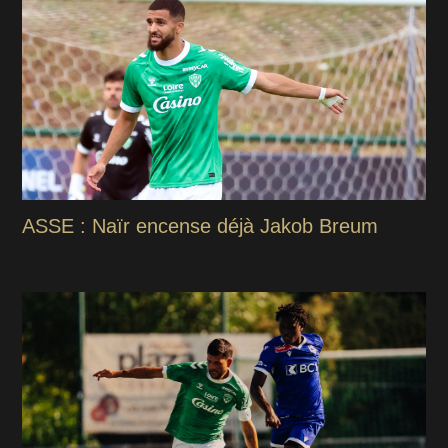
ASSE : Naïr encense déjà Jakob Breum