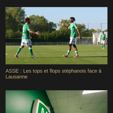
ASSE : Les tops et flops stéphanois face à
Lausanne