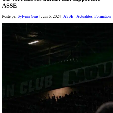
ASSE
Posté par
Sylvain Gras
|
Juin 6, 2024
|
ASSE - Actualités
,
Formation