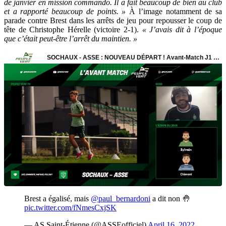
de janvier en mission commando. Il a fait beaucoup de bien au club
et a rapporté beaucoup de points. »
À l’image notamment de sa
parade contre Brest dans les arrêts de jeu pour repousser le coup de
tête de Christophe Hérelle (victoire 2-1).
« J’avais dit à l’époque
que c’était peut-être l’arrêt du maintien. »
Brest a égalisé, mais
@paul_bernardoni
a dit non 🤚
pic.twitter.com/fNmesCxjSK
— AS Saint-Étienne (@ASSEofficiel)
April 16, 2022