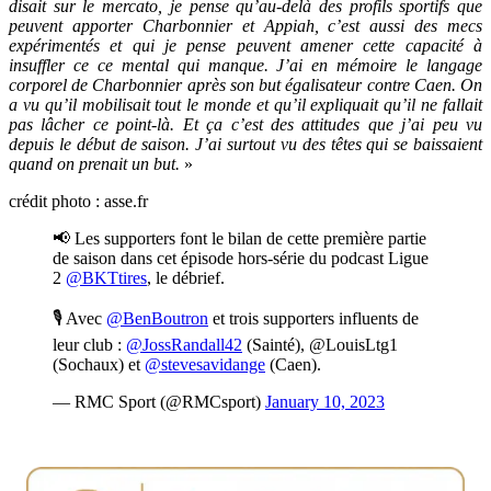
disait sur le mercato, je pense qu’au-delà des profils sportifs que
peuvent apporter Charbonnier et Appiah, c’est aussi des mecs
expérimentés et qui je pense peuvent amener cette capacité à
insuffler ce ce mental qui manque. J’ai en mémoire le langage
corporel de Charbonnier après son but égalisateur contre Caen. On
a vu qu’il mobilisait tout le monde et qu’il expliquait qu’il ne fallait
pas lâcher ce point-là. Et ça c’est des attitudes que j’ai peu vu
depuis le début de saison. J’ai surtout vu des têtes qui se baissaient
quand on prenait un but.
»
crédit photo : asse.fr
📢 Les supporters font le bilan de cette première partie
de saison dans cet épisode hors-série du podcast Ligue
2
@BKTtires
, le débrief.
🎙 Avec
@BenBoutron
et trois supporters influents de
leur club :
@JossRandall42
(Sainté), @LouisLtg1
(Sochaux) et
@stevesavidange
(Caen).
— RMC Sport (@RMCsport)
January 10, 2023