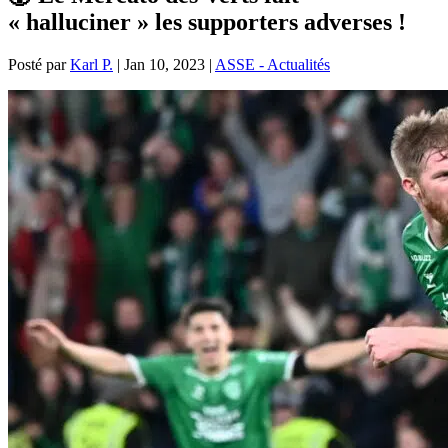
« halluciner » les supporters adverses !
Posté par
Karl P.
|
Jan 10, 2023
|
ASSE - Actualités