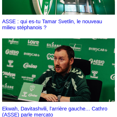
ASSE : qui es-tu Tamar Svetlin, le nouveau
milieu stéphanois ?
Ekwah, Davitashvili, l'arrière gauche... Cathro
(ASSE) parle mercato