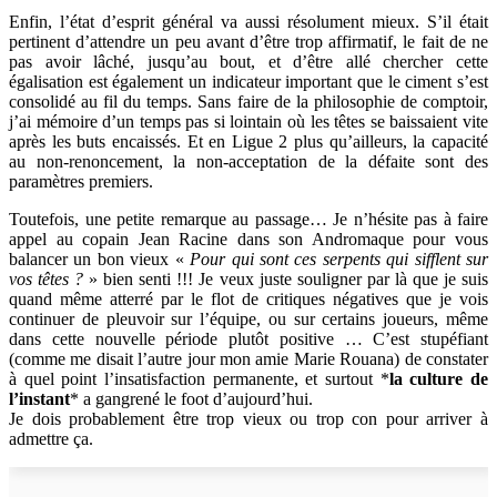
Enfin, l’état d’esprit général va aussi résolument mieux. S’il était
pertinent d’attendre un peu avant d’être trop affirmatif, le fait de ne
pas avoir lâché, jusqu’au bout, et d’être allé chercher cette
égalisation est également un indicateur important que le ciment s’est
consolidé au fil du temps. Sans faire de la philosophie de comptoir,
j’ai mémoire d’un temps pas si lointain où les têtes se baissaient vite
après les buts encaissés. Et en Ligue 2 plus qu’ailleurs, la capacité
au non-renoncement, la non-acceptation de la défaite sont des
paramètres premiers.
Toutefois, une petite remarque au passage… Je n’hésite pas à faire
appel au copain Jean Racine dans son Andromaque pour vous
balancer un bon vieux «
Pour qui sont ces serpents qui sifflent sur
vos têtes ?
» bien senti !!! Je veux juste souligner par là que je suis
quand même atterré par le flot de critiques négatives que je vois
continuer de pleuvoir sur l’équipe, ou sur certains joueurs, même
dans cette nouvelle période plutôt positive … C’est stupéfiant
(comme me disait l’autre jour mon amie Marie Rouana) de constater
à quel point l’insatisfaction permanente, et surtout *
la culture de
l’instant
* a gangrené le foot d’aujourd’hui.
Je dois probablement être trop vieux ou trop con pour arriver à
admettre ça.