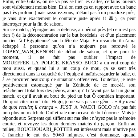
Enfin, entre Gitans, on ne va pas se tirer les cartes, certains joueurs
sont visiblement moins bien. Et si on met ça en rapport avec un banc
pas très profond (mais rassurez-vous, n’étant pas à un paradoxe près,
je vais dire exactement le contraire juste après !! 😃), ça peut
interroger pour la fin de saison.
Sur ce match, j’épargnerais la défense, au bémol près (et ce n’est pas
rien !) de la déconcentration sur le but bordelais, et d’un placement
un rien ‘à l’Égyptienne’ sur la tête de Maja. En revanche il n’aura
échappé à personne qu’on n’a toujours pas retrouvé le
LOBRY_WAN_KENOBI de début de saison, et que pour le
moment, il ne fait pas oublier l’impact de
MOUEFFEK_LA_POLICE. KRASSO_BUCO a un vrai coup de
mou aussi, et quand lui a un coup de mou, ça se sent très
directement dans la capacité de l’équipe à maîtriser/garder la balle, et
à se procurer beaucoup de situations offensives. Toutefois, je reste
positivement estomaqué par la Zénitude de ce mec-là, son
relâchement total lors des pénos, alors qu’il n’avait pas fait un grand
match, et qu’il avait au bout du pied un but Ô combien important.
De quoi citer mon Totor Hugo, je ne vais pas me gêner : «
il y avait
de quoi reculer, il avança
». JUST_A_WADJI_GOLO n’a pas fait
non plus un match de Ouf et rate une occase de but énorme. Mais je
réponds aux Serpents qui sifflent sur ma tête : n’ayez pas la mémoire
courte, et revoyez les deux derniers matchs du garçon. Enfin au
milieu, BOUCHOUARI_POTTER est intéressant mais n’arrive pas
à franchir le cut des 50/60 minutes, c’est dommage, quand