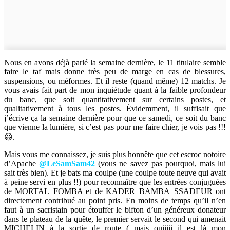
Nous en avons déjà parlé la semaine dernière, le 11 titulaire semble
faire le taf mais donne très peu de marge en cas de blessures,
suspensions, ou méformes. Et il reste (quand même) 12 matchs. Je
vous avais fait part de mon inquiétude quant à la faible profondeur
du banc, que soit quantitativement sur certains postes, et
qualitativement à tous les postes. Évidemment, il suffisait que
j’écrive ça la semaine dernière pour que ce samedi, ce soit du banc
que vienne la lumière, si c’est pas pour me faire chier, je vois pas !!!
😃.
Mais vous me connaissez, je suis plus honnête que cet escroc notoire
d’Apache
@LeSamSam42
(vous ne savez pas pourquoi, mais lui
sait très bien). Et je bats ma coulpe (une coulpe toute neuve qui avait
à peine servi en plus !!) pour reconnaître que les entrées conjuguées
de MORTAL_FOMBA et de KADER_BAMBA_SSADEUR ont
directement contribué au point pris. En moins de temps qu’il n’en
faut à un sacristain pour étouffer le bifton d’un généreux donateur
dans le plateau de la quête, le premier servait le second qui amenait
MICHELIN à la sortie de route ( mais ouiiiii il est là mon