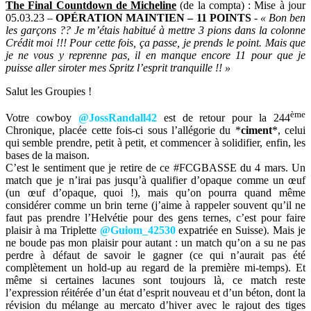
The Final Countdown de Micheline
(de la compta) : Mise à jour
05.03.23 –
OPÉRATION MAINTIEN – 11 POINTS
-
« Bon ben
les garçons ?? Je m’étais habitué à mettre 3 pions dans la colonne
Crédit moi !!! Pour cette fois, ça passe, je prends le point. Mais que
je ne vous y reprenne pas, il en manque encore 11 pour que je
puisse aller siroter mes Spritz l’esprit tranquille !! »
Salut les Groupies !
ème
Votre cowboy
@JossRandall42
est de retour pour la 244
Chronique, placée cette fois-ci sous l’allégorie du *
ciment
*, celui
qui semble prendre, petit à petit, et commencer à solidifier, enfin, les
bases de la maison.
C’est le sentiment que je retire de ce #FCGBASSE du 4 mars. Un
match que je n’irai pas jusqu’à qualifier d’opaque comme un œuf
(un œuf d’opaque, quoi !), mais qu’on pourra quand même
considérer comme un brin terne (j’aime à rappeler souvent qu’il ne
faut pas prendre l’Helvétie pour des gens ternes, c’est pour faire
plaisir à ma Triplette
@Guiom_42530
expatriée en Suisse). Mais je
ne boude pas mon plaisir pour autant : un match qu’on a su ne pas
perdre à défaut de savoir le gagner (ce qui n’aurait pas été
complètement un hold-up au regard de la première mi-temps). Et
même si certaines lacunes sont toujours là, ce match reste
l’expression réitérée d’un état d’esprit nouveau et d’un béton, dont la
révision du mélange au mercato d’hiver avec le rajout des tiges