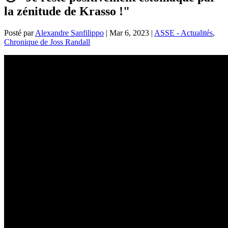
la zénitude de Krasso !"
Posté par
Alexandre Sanfilippo
|
Mar 6, 2023
|
ASSE - Actualités
,
Chronique de Joss Randall