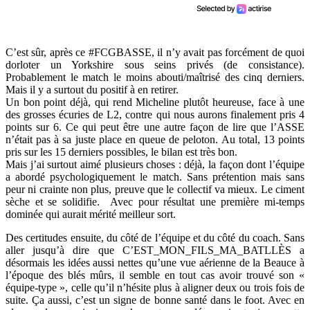
C’est sûr, après ce #FCGBASSE, il n’y avait pas forcément de quoi
dorloter un Yorkshire sous seins privés (de consistance).
Probablement le match le moins abouti/maîtrisé des cinq derniers.
Mais il y a surtout du positif à en retirer.
Un bon point déjà, qui rend Micheline plutôt heureuse, face à une
des grosses écuries de L2, contre qui nous aurons finalement pris 4
points sur 6. Ce qui peut être une autre façon de lire que l’ASSE
n’était pas à sa juste place en queue de peloton. Au total, 13 points
pris sur les 15 derniers possibles, le bilan est très bon.
Mais j’ai surtout aimé plusieurs choses : déjà, la façon dont l’équipe
a abordé psychologiquement le match. Sans prétention mais sans
peur ni crainte non plus, preuve que le collectif va mieux. Le ciment
sèche et se solidifie. Avec pour résultat une première mi-temps
dominée qui aurait mérité meilleur sort.
Des certitudes ensuite, du côté de l’équipe et du côté du coach. Sans
aller jusqu’à dire que C’EST_MON_FILS_MA_BATLLÈS a
désormais les idées aussi nettes qu’une vue aérienne de la Beauce à
l’époque des blés mûrs, il semble en tout cas avoir trouvé son «
équipe-type », celle qu’il n’hésite plus à aligner deux ou trois fois de
suite. Ça aussi, c’est un signe de bonne santé dans le foot. Avec en