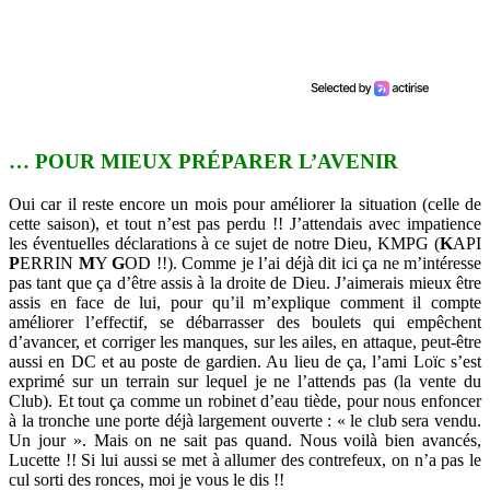
… POUR MIEUX PRÉPARER L’AVENIR
Oui car il reste encore un mois pour améliorer la situation (celle de
cette saison), et tout n’est pas perdu !! J’attendais avec impatience
les éventuelles déclarations à ce sujet de notre Dieu, KMPG (
K
API
P
ERRIN
M
Y
G
OD !!). Comme je l’ai déjà dit ici ça ne m’intéresse
pas tant que ça d’être assis à la droite de Dieu. J’aimerais mieux être
assis en face de lui, pour qu’il m’explique comment il compte
améliorer l’effectif, se débarrasser des boulets qui empêchent
d’avancer, et corriger les manques, sur les ailes, en attaque, peut-être
aussi en DC et au poste de gardien. Au lieu de ça, l’ami Loïc s’est
exprimé sur un terrain sur lequel je ne l’attends pas (la vente du
Club). Et tout ça comme un robinet d’eau tiède, pour nous enfoncer
à la tronche une porte déjà largement ouverte : « le club sera vendu.
Un jour ». Mais on ne sait pas quand. Nous voilà bien avancés,
Lucette !! Si lui aussi se met à allumer des contrefeux, on n’a pas le
cul sorti des ronces, moi je vous le dis !!