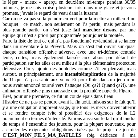
le léger « mieux » aperçu en deuxième mi-temps pendant 30/35
minutes, je me suis croisé plusieurs fois dans une glace et je vous
promets, j’avais le regard du veau dans la luzerne !
Car on ne va pas se la peindre en vert pour la mettre au milieu d’un
bouquet : ce match, non seulement on l’a perdu, mais pendant la
plus grande partie, on s’est juste
fait marcher dessus
, par une
équipe qui n’est a priori par programmée pour jouer la montée.
Faire la liste de tout ce qui n’a pas fonctionné reviendrait à se lancer
dans un inventaire à la Prévert. Mais on s’est fait ouvrir sur quasi
chaque transition offensive adverse, avec une tri-défense centrale
lente, certes, mais également laissée aux abois par défaut de
participation sur les ailes et au milieu à la plus élémentaire protection
défensive. On y ajoute des boulettes comme s’il en pleuvait, mais
surtout, et principalement, une
intensité/implication
de la majorité
du 11 qui n’a pas sauté aux yeux. Et pour finir, dans un jeu qu’on
nous avait annoncé tourné vers l’attaque (Où ça?! Quand ça?!), une
animation offensive plus maussade que la première page du Figaro.
Bref, pour une première, ce fut un coude épais dans l’eau.
Histoire de ne pas se pendre avant la fin août, misons sur le fait qu’il
y a une obligation d’apprentissage, que tous les mecs doivent atterrir
et se rendre compte (vite si possible) des exigences de la L2
notamment en termes d’intensité. Parions aussi sur le fait qu’il faudra
du temps à l’ensemble des joueurs, pour la plupart nouveaux, pour
assimiler les exigeantes obligations fixées par le projet de jeu de
C’EST_MON_FILS_MA_BATLLÈS
(big dédicace à ma