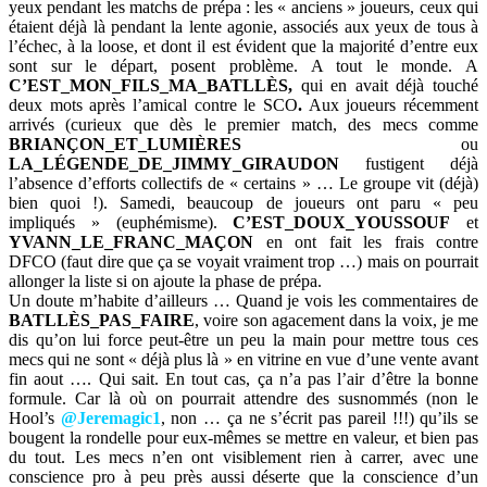
yeux pendant les matchs de prépa : les « anciens » joueurs, ceux qui
étaient déjà là pendant la lente agonie, associés aux yeux de tous à
l’échec, à la loose, et dont il est évident que la majorité d’entre eux
sont sur le départ, posent problème. A tout le monde. A
C’EST_MON_FILS_MA_BATLLÈS,
qui en avait déjà touché
deux mots après l’amical contre le SCO
.
Aux joueurs récemment
arrivés (curieux que dès le premier match, des mecs comme
BRIANÇON_ET_LUMIÈRES
ou
LA_LÉGENDE_DE_JIMMY_GIRAUDON
fustigent déjà
l’absence d’efforts collectifs de « certains » … Le groupe vit (déjà)
bien quoi !). Samedi, beaucoup de joueurs ont paru « peu
impliqués » (euphémisme).
C’EST_DOUX_YOUSSOUF
et
YVANN_LE_FRANC_MAÇON
en ont fait les frais contre
DFCO (faut dire que ça se voyait vraiment trop …) mais on pourrait
allonger la liste si on ajoute la phase de prépa.
Un doute m’habite d’ailleurs … Quand je vois les commentaires de
BATLLÈS_PAS_FAIRE
, voire son agacement dans la voix, je me
dis qu’on lui force peut-être un peu la main pour mettre tous ces
mecs qui ne sont « déjà plus là » en vitrine en vue d’une vente avant
fin aout …. Qui sait. En tout cas, ça n’a pas l’air d’être la bonne
formule. Car là où on pourrait attendre des susnommés (non le
Hool’s
@Jeremagic1
, non … ça ne s’écrit pas pareil !!!) qu’ils se
bougent la rondelle pour eux-mêmes se mettre en valeur, et bien pas
du tout. Les mecs n’en ont visiblement rien à carrer, avec une
conscience pro à peu près aussi déserte que la conscience d’un