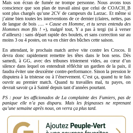
Mais son écran de fumée ne trompe personne. Nous avons tous
conscience que son plan de travail ainsi que celui de COACH_B
sont plus chargés qu’une 2CV de campeurs du Larzac. Et même si
j’aime bien toutes les interventions de ce dernier (claires, nettes, pas
de langue de bois …. «
Cause en Homme, et tu seras entendu des
Hommes mon fils !
»), malgré tout, Y a pas à tergi (ni à verser
d’ailleurs) : sans départ rapide des boulets, et sans correction sur au
moins 3 ou 4 postes, on va en chier des bûches cette saison.
En attendant, le prochain match arrive vite contre les Crocos. Il
devra donc rapidement remettre les têtes dans le bon sens. Dès
samedi, à GG, avec des tribunes tristement vides, au cœur d’un
silence dans lequel on entendrait réfléchir un gardien de la paix, il
faudra éviter une deuxième contre-performance. Sinon la pression le
disputera à la tristesse ou à l’énervement. C’est ça, quand tu te fais
ouvrir au premier match. Quand tu travailles mal, tu payes, on
devrait savoir ça à Sainté depuis tant d’années pourtant.
PS : pour les afficionados de La complainte des Fumiers, pas de
panique elle n’a pas disparu. Mais les feignasses ne reprenant
qu’une semaine après nous, on verra ça plus tard.