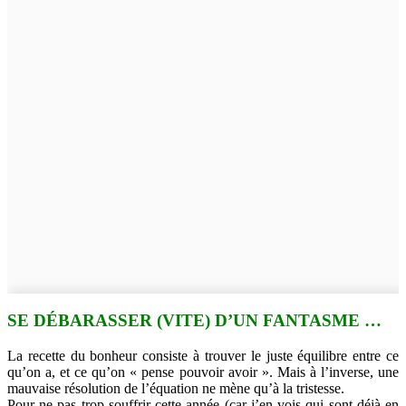
SE DÉBARASSER (VITE) D’UN FANTASME …
La recette du bonheur consiste à trouver le juste équilibre entre ce
qu’on a, et ce qu’on « pense pouvoir avoir ». Mais à l’inverse, une
mauvaise résolution de l’équation ne mène qu’à la tristesse.
Pour ne pas trop souffrir cette année (car j’en vois qui sont déjà en