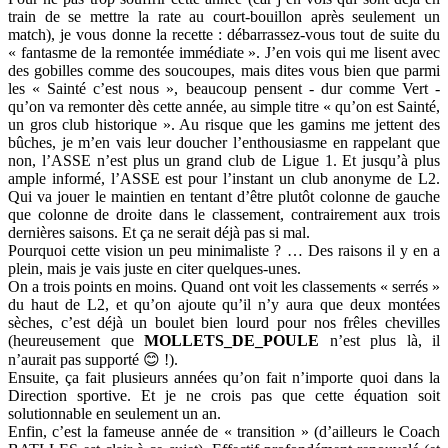
train de se mettre la rate au court-bouillon après seulement un
match), je vous donne la recette : débarrassez-vous tout de suite du
« fantasme de la remontée immédiate ». J’en vois qui me lisent avec
des gobilles comme des soucoupes, mais dites vous bien que parmi
les « Sainté c’est nous », beaucoup pensent - dur comme Vert -
qu’on va remonter dès cette année, au simple titre « qu’on est Sainté,
un gros club historique ». Au risque que les gamins me jettent des
bûches, je m’en vais leur doucher l’enthousiasme en rappelant que
non, l’ASSE n’est plus un grand club de Ligue 1. Et jusqu’à plus
ample informé, l’ASSE est pour l’instant un club anonyme de L2.
Qui va jouer le maintien en tentant d’être plutôt colonne de gauche
que colonne de droite dans le classement, contrairement aux trois
dernières saisons. Et ça ne serait déjà pas si mal.
Pourquoi cette vision un peu minimaliste ? … Des raisons il y en a
plein, mais je vais juste en citer quelques-unes.
On a trois points en moins. Quand ont voit les classements « serrés »
du haut de L2, et qu’on ajoute qu’il n’y aura que deux montées
sèches, c’est déjà un boulet bien lourd pour nos frêles chevilles
(heureusement que
MOLLETS_DE_POULE
n’est plus là, il
n’aurait pas supporté 😊 !).
Ensuite, ça fait plusieurs années qu’on fait n’importe quoi dans la
Direction sportive. Et je ne crois pas que cette équation soit
solutionnable en seulement un an.
Enfin, c’est la fameuse année de « transition » (d’ailleurs le Coach