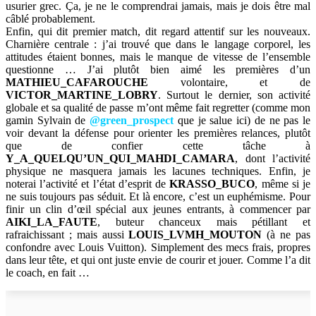
usurier grec. Ça, je ne le comprendrai jamais, mais je dois être mal
câblé probablement.
Enfin, qui dit premier match, dit regard attentif sur les nouveaux.
Charnière centrale : j’ai trouvé que dans le langage corporel, les
attitudes étaient bonnes, mais le manque de vitesse de l’ensemble
questionne … J’ai plutôt bien aimé les premières d’un
MATHIEU_CAFAROUCHE
volontaire, et de
VICTOR_MARTINE_LOBRY
. Surtout le dernier, son activité
globale et sa qualité de passe m’ont même fait regretter (comme mon
gamin Sylvain de
@green_prospect
que je salue ici) de ne pas le
voir devant la défense pour orienter les premières relances, plutôt
que de confier cette tâche à
Y_A_QUELQU’UN_QUI_MAHDI_CAMARA
, dont l’activité
physique ne masquera jamais les lacunes techniques. Enfin, je
noterai l’activité et l’état d’esprit de
KRASSO_BUCO
, même si je
ne suis toujours pas séduit. Et là encore, c’est un euphémisme. Pour
finir un clin d’œil spécial aux jeunes entrants, à commencer par
AIKI_LA_FAUTE
, buteur chanceux mais pétillant et
rafraichissant ; mais aussi
LOUIS_LVMH_MOUTON
(à ne pas
confondre avec Louis Vuitton). Simplement des mecs frais, propres
dans leur tête, et qui ont juste envie de courir et jouer. Comme l’a dit
le coach, en fait …