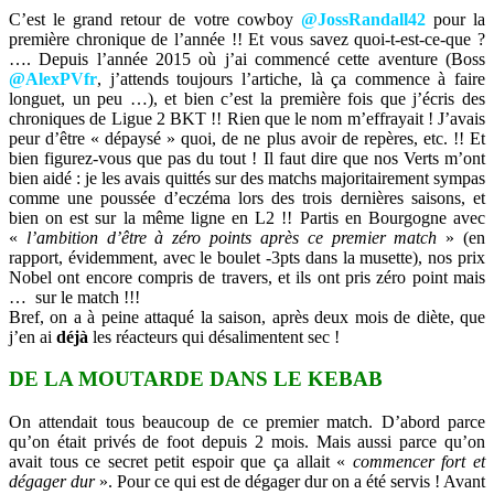
C’est le grand retour de votre cowboy
@JossRandall42
pour la
première chronique de l’année !! Et vous savez quoi-t-est-ce-que ?
…. Depuis l’année 2015 où j’ai commencé cette aventure (Boss
@AlexPVfr
, j’attends toujours l’artiche, là ça commence à faire
longuet, un peu …), et bien c’est la première fois que j’écris des
chroniques de Ligue 2 BKT !! Rien que le nom m’effrayait ! J’avais
peur d’être « dépaysé » quoi, de ne plus avoir de repères, etc. !! Et
bien figurez-vous que pas du tout ! Il faut dire que nos Verts m’ont
bien aidé : je les avais quittés sur des matchs majoritairement sympas
comme une poussée d’eczéma lors des trois dernières saisons, et
bien on est sur la même ligne en L2 !! Partis en Bourgogne avec
«
l’ambition d’être à zéro points après ce premier match
» (en
rapport, évidemment, avec le boulet -3pts dans la musette), nos prix
Nobel ont encore compris de travers, et ils ont pris zéro point mais
… sur le match !!!
Bref, on a à peine attaqué la saison, après deux mois de diète, que
j’en ai
déjà
les réacteurs qui désalimentent sec !
DE LA MOUTARDE DANS LE KEBAB
On attendait tous beaucoup de ce premier match. D’abord parce
qu’on était privés de foot depuis 2 mois. Mais aussi parce qu’on
avait tous ce secret petit espoir que ça allait «
commencer fort et
dégager dur
». Pour ce qui est de dégager dur on a été servis ! Avant