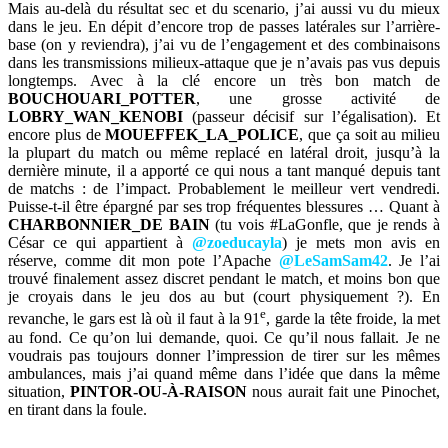
Mais au-delà du résultat sec et du scenario, j’ai aussi vu du mieux
dans le jeu. En dépit d’encore trop de passes latérales sur l’arrière-
base (on y reviendra), j’ai vu de l’engagement et des combinaisons
dans les transmissions milieux-attaque que je n’avais pas vus depuis
longtemps. Avec à la clé encore un très bon match de
BOUCHOUARI_POTTER
, une grosse activité de
LOBRY_WAN_KENOBI
(passeur décisif sur l’égalisation). Et
encore plus de
MOUEFFEK_LA_POLICE
, que ça soit au milieu
la plupart du match ou même replacé en latéral droit, jusqu’à la
dernière minute, il a apporté ce qui nous a tant manqué depuis tant
de matchs : de l’impact. Probablement le meilleur vert vendredi.
Puisse-t-il être épargné par ses trop fréquentes blessures … Quant à
CHARBONNIER_DE BAIN
(tu vois #LaGonfle, que je rends à
César ce qui appartient à
@zoeducayla
) je mets mon avis en
réserve, comme dit mon pote l’Apache
@LeSamSam42
. Je l’ai
trouvé finalement assez discret pendant le match, et moins bon que
je croyais dans le jeu dos au but (court physiquement ?). En
e
revanche, le gars est là où il faut à la 91
, garde la tête froide, la met
au fond. Ce qu’on lui demande, quoi. Ce qu’il nous fallait. Je ne
voudrais pas toujours donner l’impression de tirer sur les mêmes
ambulances, mais j’ai quand même dans l’idée que dans la même
situation,
PINTOR-OU-À-RAISON
nous aurait fait une Pinochet,
en tirant dans la foule.