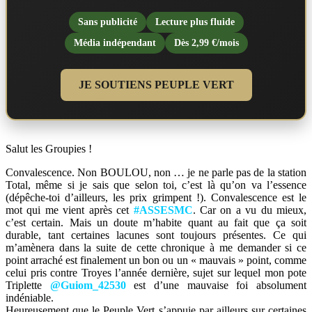
Sans publicité
Lecture plus fluide
Média indépendant
Dès 2,99 €/mois
JE SOUTIENS PEUPLE VERT
Salut les Groupies !
Convalescence. Non BOULOU, non … je ne parle pas de la station
Total, même si je sais que selon toi, c’est là qu’on va l’essence
(dépêche-toi d’ailleurs, les prix grimpent !). Convalescence est le
mot qui me vient après cet
#ASSESMC
. Car on a vu du mieux,
c’est certain. Mais un doute m’habite quant au fait que ça soit
durable, tant certaines lacunes sont toujours présentes. Ce qui
m’amènera dans la suite de cette chronique à me demander si ce
point arraché est finalement un bon ou un « mauvais » point, comme
celui pris contre Troyes l’année dernière, sujet sur lequel mon pote
Triplette
@Guiom_42530
est d’une mauvaise foi absolument
indéniable.
Heureusement que le Peuple Vert s’appuie par ailleurs sur certaines