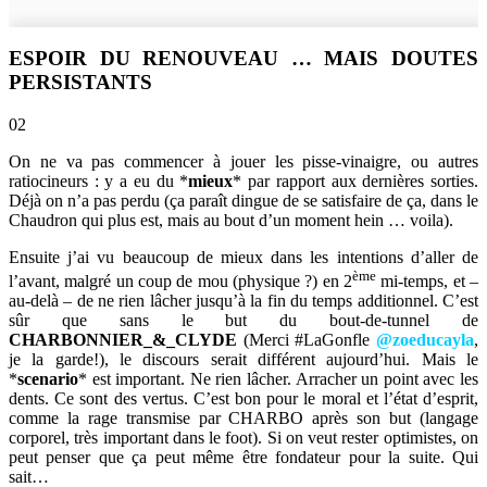
ESPOIR DU RENOUVEAU … MAIS DOUTES
PERSISTANTS
02
On ne va pas commencer à jouer les pisse-vinaigre, ou autres
ratiocineurs : y a eu du *
mieux
* par rapport aux dernières sorties.
Déjà on n’a pas perdu (ça paraît dingue de se satisfaire de ça, dans le
Chaudron qui plus est, mais au bout d’un moment hein … voila).
Ensuite j’ai vu beaucoup de mieux dans les intentions d’aller de
ème
l’avant, malgré un coup de mou (physique ?) en 2
mi-temps, et –
au-delà – de ne rien lâcher jusqu’à la fin du temps additionnel. C’est
sûr que sans le but du bout-de-tunnel de
CHARBONNIER_&_CLYDE
(Merci #LaGonfle
@zoeducayla
,
je la garde!), le discours serait différent aujourd’hui. Mais le
*
scenario
* est important. Ne rien lâcher. Arracher un point avec les
dents. Ce sont des vertus. C’est bon pour le moral et l’état d’esprit,
comme la rage transmise par CHARBO après son but (langage
corporel, très important dans le foot). Si on veut rester optimistes, on
peut penser que ça peut même être fondateur pour la suite. Qui
sait…