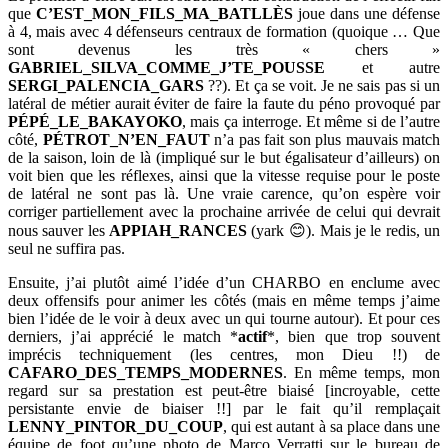
que
C’EST_MON_FILS_MA_BATLLÈS
joue dans une défense
à 4, mais avec 4 défenseurs centraux de formation (quoique … Que
sont devenus les très « chers »
GABRIEL_SILVA_COMME_J’TE_POUSSE
et autre
SERGI_PALENCIA_GARS
??). Et ça se voit. Je ne sais pas si un
latéral de métier aurait éviter de faire la faute du péno provoqué par
PÉPÉ_LE_BAKAYOKO
, mais ça interroge. Et même si de l’autre
côté,
PÉTROT_N’EN_FAUT
n’a pas fait son plus mauvais match
de la saison, loin de là (impliqué sur le but égalisateur d’ailleurs) on
voit bien que les réflexes, ainsi que la vitesse requise pour le poste
de latéral ne sont pas là. Une vraie carence, qu’on espère voir
corriger partiellement avec la prochaine arrivée de celui qui devrait
nous sauver les
APPIAH_RANCES
(yark 😊). Mais je le redis, un
seul ne suffira pas.
Ensuite, j’ai plutôt aimé l’idée d’un CHARBO en enclume avec
deux offensifs pour animer les côtés (mais en même temps j’aime
bien l’idée de le voir à deux avec un qui tourne autour). Et pour ces
derniers, j’ai apprécié le match *
actif
*, bien que trop souvent
imprécis techniquement (les centres, mon Dieu !!) de
CAFARO_DES_TEMPS_MODERNES
. En même temps, mon
regard sur sa prestation est peut-être biaisé [incroyable, cette
persistante envie de biaiser !!] par le fait qu’il remplaçait
LENNY_PINTOR_DU_COUP
, qui est autant à sa place dans une
équipe de foot qu’une photo de Marco Verratti sur le bureau de