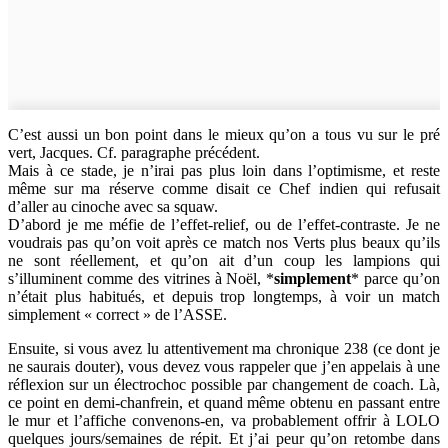
C’est aussi un bon point dans le mieux qu’on a tous vu sur le pré
vert, Jacques. Cf. paragraphe précédent.
Mais à ce stade, je n’irai pas plus loin dans l’optimisme, et reste
même sur ma réserve comme disait ce Chef indien qui refusait
d’aller au cinoche avec sa squaw.
D’abord je me méfie de l’effet-relief, ou de l’effet-contraste. Je ne
voudrais pas qu’on voit après ce match nos Verts plus beaux qu’ils
ne sont réellement, et qu’on ait d’un coup les lampions qui
s’illuminent comme des vitrines à Noël, *
simplement
* parce qu’on
n’était plus habitués, et depuis trop longtemps, à voir un match
simplement « correct » de l’ASSE.
Ensuite, si vous avez lu attentivement ma chronique 238 (ce dont je
ne saurais douter), vous devez vous rappeler que j’en appelais à une
réflexion sur un électrochoc possible par changement de coach. Là,
ce point en demi-chanfrein, et quand même obtenu en passant entre
le mur et l’affiche convenons-en, va probablement offrir à LOLO
quelques jours/semaines de répit. Et j’ai peur qu’on retombe dans