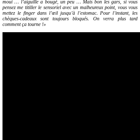
moui … l’aiguille a bougé, un peu … Mais bon les gars, si vous
pensez me titiller le sensoriel avec un malheureux point, vous vous
mettez le finger dans l’œil jusqu’à l’estomac. Pour l’instant, les
chèques-cadeaux sont toujours bloqués. On verra plus tard
comment ça tourne !»