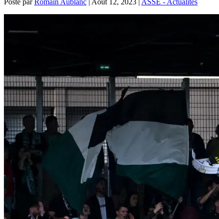
Posté par
Romain Aublanc
|
Août 12, 2023
|
ASSE - Actualités