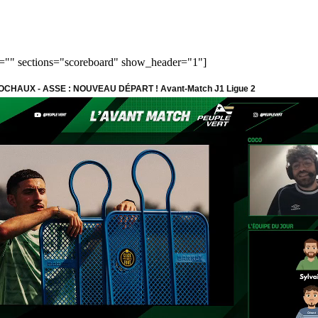
t="" sections="scoreboard" show_header="1"]