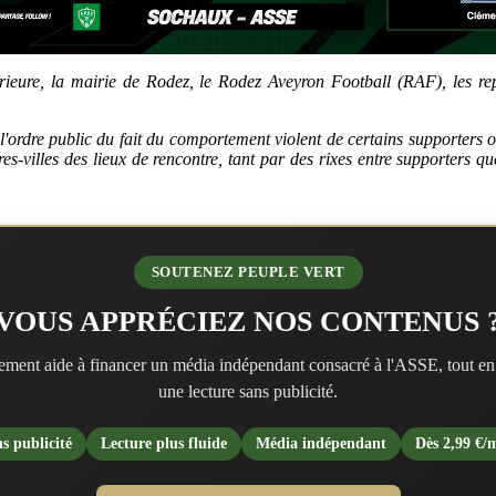
érieure, la mairie de Rodez, le Rodez Aveyron Football (RAF), les rep
ordre public du fait du comportement violent de certains supporters ou 
s-villes des lieux de rencontre, tant par des rixes entre supporters que
SOUTENEZ PEUPLE VERT
VOUS APPRÉCIEZ NOS CONTENUS 
ment aide à financer un média indépendant consacré à l'ASSE, tout en
une lecture sans publicité.
s publicité
Lecture plus fluide
Média indépendant
Dès 2,99 €/