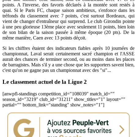
points. A l'inverse, des favoris déclarés à la montée sont restés à
quai. Si le Paris FC, chaque saison ambitieux, s'enfonce dans les
tréfonds du classement avec 7 points, c'est surtout Bordeaux, qui
vient de changer d'entraîneur qui surprend. Le club Girondin pointe
à une peu glorieuse 13ème place avec seulement 11 points, bien loin
de son bilan de la saison passée à même époque (20 pts). De la
même manière, Caen avec 13 points déçoit.
Si les chiffres étaient des indicateurs fiables après 10 journées de
championnat, Laval serait certainement sacré champion et l'ASSE
aurait des chances de terminer second, ou au moins dans les places
de barragistes. Mais s'il y a une chose que les supporters savent bien,
c'est qu'on ne gagne pas un championnat avec des "si"...
Le classement actuel de la Ligue 2
[anwpfl-standings competition_id="108039" match_id=""
season_id="3219" club_id="31211" show_titles="1" layout=""
partial="" bottom_link="standing" show_notes="1"]