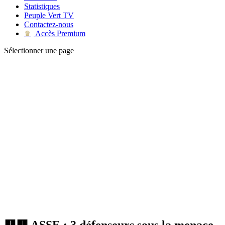
Statistiques
Peuple Vert TV
Contactez-nous
Accès Premium
♛
Sélectionner une page
🟨🟥 ASSE : 3 défenseurs sous la menace