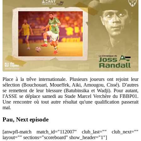
Place à la trêve internationale. Plusieurs joueurs ont rejoint leur
sélection (Bouchouari, Moueffek, Aiki, Amougou, Cissé). D'autres
se remettent de leur blessure (Batubinsika et Wadji). Pour autant,
l'ASSE se déplace samedi au Stade Marcel Verchère du FBBP01.
Une rencontre où tout autre résultat qu'une qualification passerait
mal.
Pau, Next episode
[anwpfl-match match_id="112007" club_last="" club_next=""
layout="" sections="scoreboard" show_header="1"]