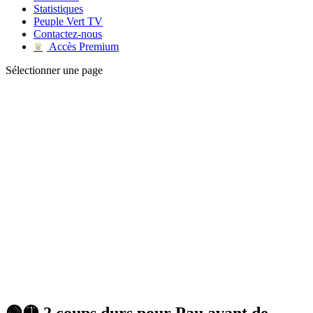
Statistiques
Peuple Vert TV
Contactez-nous
Accès Premium
♛
Sélectionner une page
🟢🟡 2 coups durs pour Pau avant de