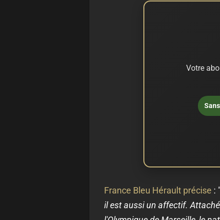
Votre abo
Sans 
France Bleu Hérault précise
:
il est aussi un affectif. Attac
l'Olympique de Marseille, le nat