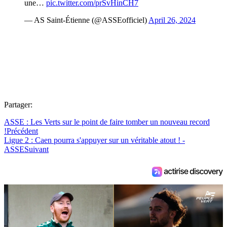
une…
pic.twitter.com/prSvHinCH7
— AS Saint-Étienne (@ASSEofficiel)
April 26, 2024
Partager:
ASSE : Les Verts sur le point de faire tomber un nouveau record
!
Précédent
Ligue 2 : Caen pourra s'appuyer sur un véritable atout ! -
ASSE
Suivant