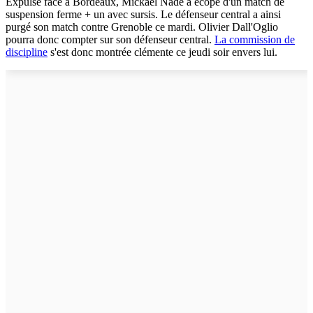
Expulsé face à Bordeaux, Mickaël Nadé a écopé d'un match de
suspension ferme + un avec sursis. Le défenseur central a ainsi
purgé son match contre Grenoble ce mardi. Olivier Dall'Oglio
pourra donc compter sur son défenseur central.
La commission de
discipline
s'est donc montrée clémente ce jeudi soir envers lui.