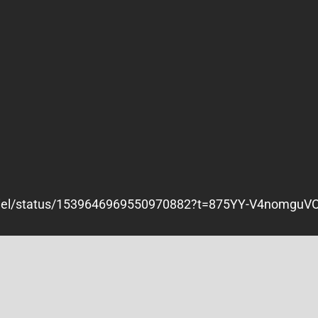
ficiel/status/1539646969550970882?t=875YY-V4nomgu