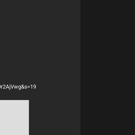
VOr2AjVwg&s=19