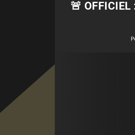
🚨 OFFICIE
P