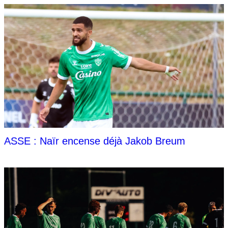
ASSE : Naïr encense déjà Jakob Breum