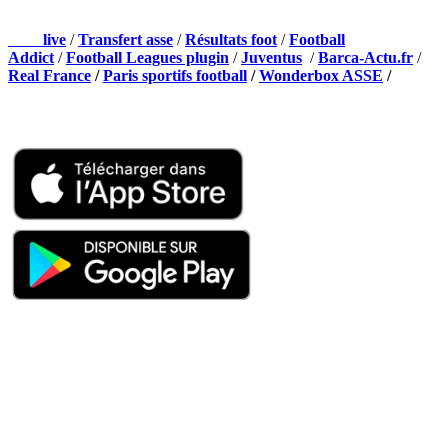
NOS PARTENAIRES
Foot
live
/
Transfert asse
/
Résultats foot
/
Football
Addict
/
Football Leagues plugin
/
Juventus
/
Barca-Actu.fr
/
Real France
/
Paris sportifs football
/
Wonderbox ASSE
/
Appli mobile
QUI SOMMES-NOUS ?
Actualités – ASSE – Foot
Peuple-Vert.fr est un site qui traite l’actualité de l’AS St-Etienne. Les
infos, le mercato, des exclus, les résultats, les classements, les