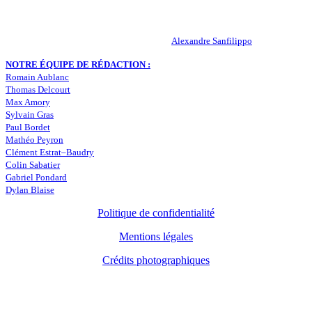
statistiques… Retrouvez tout ce qui concerne votre club de coeur !
RESPONSABLE DE LA PUBLICATION :
Alexandre Sanfilippo
NOTRE ÉQUIPE DE RÉDACTION :
Romain Aublanc
Thomas Delcourt
Max Amory
Sylvain Gras
Paul Bordet
Mathéo Peyron
Clément Estrat–Baudry
Colin Sabatier
Gabriel Pondard
Dylan Blaise
Politique de confidentialité
Mentions légales
Crédits photographiques