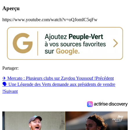
Aperçu
https://www.youtube.com/watch?v=oQJomIC5qFw
Partager:
✈ Mercato : Plusieurs clubs sur Zaydou Youssouf !
Précédent
🗣 Une Légende des Verts demande aux présidents de vendre
!
Suivant