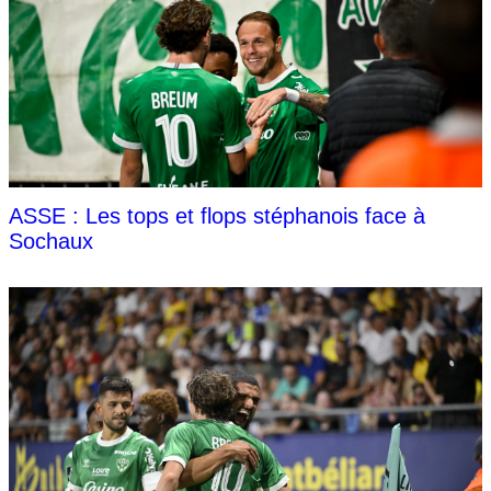
ASSE : Les tops et flops stéphanois face à
Sochaux