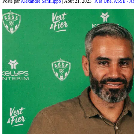
Posté par
Alexandre Sanfilippo
|
Août 21, 2023
|
A la Une
,
ASSE - Act