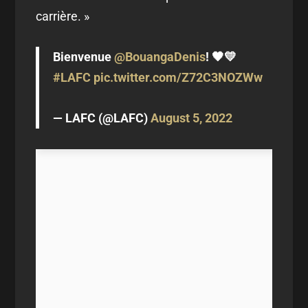
carrière. »
Bienvenue
@BouangaDenis
! 🖤💛
#LAFC
pic.twitter.com/Z72C3NOZWw
— LAFC (@LAFC)
August 5, 2022