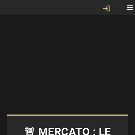
🚨 MERCATO : LE