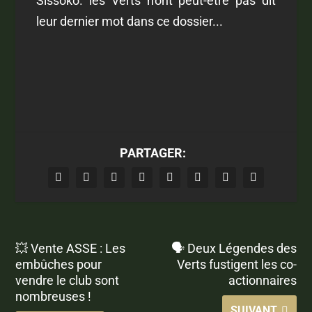
Sissoko. les Verts n'ont peut-être pas dit
leur dernier mot dans ce dossier...
PARTAGER:
💥 Vente ASSE : Les
🗣 Deux Légendes des
embûches pour
Verts fustigent les co-
vendre le club sont
actionnaires
nombreuses !
SUIVANT