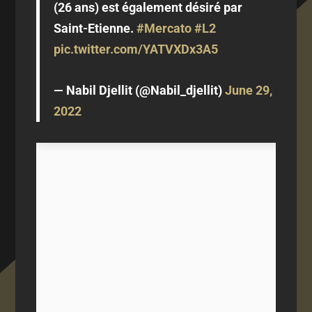
(26 ans) est également désiré par
Saint-Etienne.
#Mercato
#L2
pic.twitter.com/YATVXDx3A5
— Nabil Djellit (@Nabil_djellit)
June 29,
2022