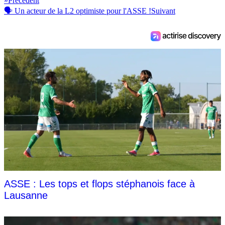
»
Précédent
🗣 Un acteur de la L2 optimiste pour l'ASSE !
Suivant
ASSE : Les tops et flops stéphanois face à
Lausanne