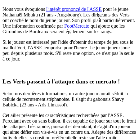
Nous vous évoquions
l'intérêt prononcé de l'ASSE
pour le jeune
Nathanaël Mbuku (21 ans - Augsbourg). Les dirigeants des Verts
ont coaché le nom du jeune joueur. Son profil plaît particulièrement.
Une information confirmée par
FootMercato
qui ajoute que les
Girondins de Bordeaux seraient également sur les rangs.
Si le joueur est intéressé par l'idée d'obtenir du temps de jeu sous le
maillot Vert, l'ASSE temporise pour l'heure. Le jeune joueur joue
peu depuis plusieurs mois. S'il reste une option, ce n'est pas la seule
à ce jour.
Les Verts passent à l'attaque dans ce mercato !
Selon nos dernières informations, un autre joueur aurait séduit la
cellule de recrutement stéphanoise. Il s'agit du gabonais Shavy
Babicka (23 ans - Aris Limassol).
Cet ailier présente les caractéristiques recherchées par l'ASSE.
Percutant avec ou sans ballon, il est capable de jouer sur tout le front
de l'attaque. Très rapide, puissant et déroutant, il s'agit d'un joueur
qui aime défier son vis-à-vis en un contre un. Adepte des différences
individuelles, sa position préférentielle reste sur l'aile droite.