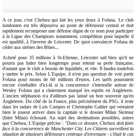
A ce jour, c'est Chelsea qui fait les yeux doux à Fofana. Le club
londonien est très dépourvu au poste de défenseur central et doit
rapidement recomposer une défense digne de ce nom pour participer
à la Ligue des Champions notamment, compétition pour laquelle il
est qualifié, à l'inverse de Leicester. De quoi convaincre Fofana de
céder aux sirènes des Blues...
Acheté pour 35 millions à St-Etienne, Leicester sait bien qu'il ne
pourra pas lutter bien longtemps pour retenir sa perle française,
d'autant que le club a besoin de liquidités, et vite. Il faudra toutefois
y mettre le prix. Selon L'Equipe, il n'est pas question de voir partir
Fofana pour moins de 60 millions d'euros. Les tarifs pourraient
encore s'emballer d'ici-là si la concurrence s'intensifie autour de
Wesley Fofana qui a clairement marqué les esprits en Angleterre.
L'ancien stéphanois n'a d'ailleurs pas laissé un bon souvenir qu'en
Angleterre. Du côté de la France, plus précisément du PSG, il reste
dans les radars de Luis Campos et Christophe Galtier qui verraient
bien le joueur arriver dans la capitale si le dossier Milan Skriniar
(Inter Milan) échouait. Au sujet des destinations possibles, autres
que Chelsea, L'Equipe précise :
"Dans ce dossier, Chelsea doit faire
face à la concurrence de Manchester City. Les Citizens surveillent la
situation de plusieurs défenseurs centraux d'envergure - c'était le cas