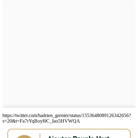
https://twitter.com/hadrien_grenier/status/1553648089126342656?
s=20&t=Fa7rYqBoyl0C_Iao5HVWQA