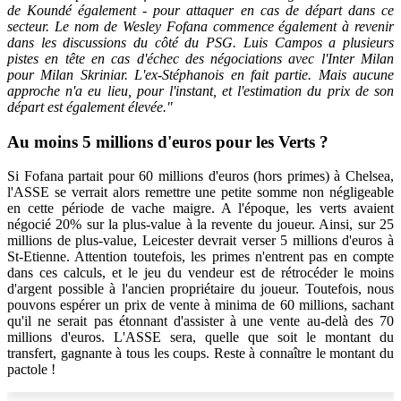
de Koundé également - pour attaquer en cas de départ dans ce
secteur. Le nom de Wesley Fofana commence également à revenir
dans les discussions du côté du PSG. Luis Campos a plusieurs
pistes en tête en cas d'échec des négociations avec l'Inter Milan
pour Milan Skriniar. L'ex-Stéphanois en fait partie. Mais aucune
approche n'a eu lieu, pour l'instant, et l'estimation du prix de son
départ est également élevée."
Au moins 5 millions d'euros pour les Verts ?
Si Fofana partait pour 60 millions d'euros (hors primes) à Chelsea,
l'ASSE se verrait alors remettre une petite somme non négligeable
en cette période de vache maigre. A l'époque, les verts avaient
négocié 20% sur la plus-value à la revente du joueur. Ainsi, sur 25
millions de plus-value, Leicester devrait verser 5 millions d'euros à
St-Etienne. Attention toutefois, les primes n'entrent pas en compte
dans ces calculs, et le jeu du vendeur est de rétrocéder le moins
d'argent possible à l'ancien propriétaire du joueur. Toutefois, nous
pouvons espérer un prix de vente à minima de 60 millions, sachant
qu'il ne serait pas étonnant d'assister à une vente au-delà des 70
millions d'euros. L'ASSE sera, quelle que soit le montant du
transfert, gagnante à tous les coups. Reste à connaître le montant du
pactole !