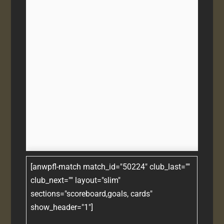
[anwpfl-match match_id="50224" club_last=""
club_next="" layout="slim"
sections="scoreboard,goals, cards"
show_header="1"]