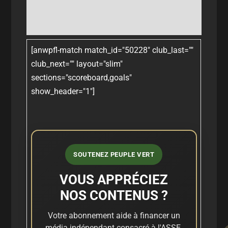
[anwpfl-match match_id="50228" club_last=""
club_next="" layout="slim"
sections="scoreboard,goals"
show_header="1"]
SOUTENEZ PEUPLE VERT
VOUS APPRÉCIEZ
NOS CONTENUS ?
Votre abonnement aide à financer un
média indépendant consacré à l'ASSE,