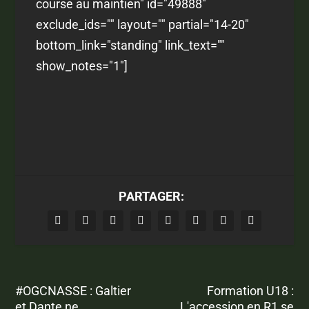
course au maintien" id="49888"
exclude_ids="" layout="" partial="14-20"
bottom_link="standing" link_text=""
show_notes="1"]
PARTAGER:
#OGCNASSE : Galtier
Formation U18 :
et Dante ne
L'accession en R1 se