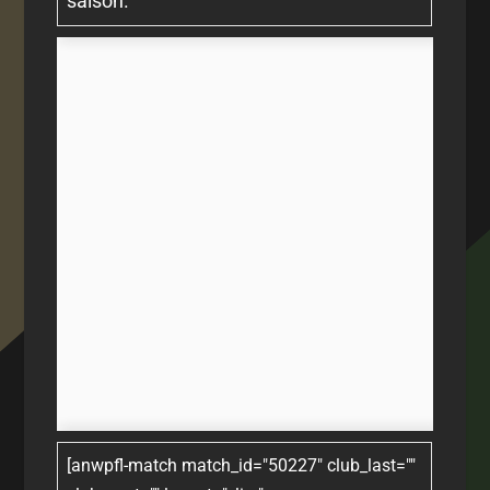
saison.
[anwpfl-match match_id="50227" club_last=""