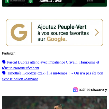
Partager:
🗣 Pascal Dupraz attend avec impatience Crivelli, Hamouma et
félicite Nordin
Précédent
🗣 Timothée Kolodziejczak (à la mi-temps) : « On n’a pas été bon
avec le ballon »
Suivant