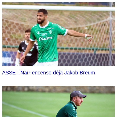
ASSE : Naïr encense déjà Jakob Breum