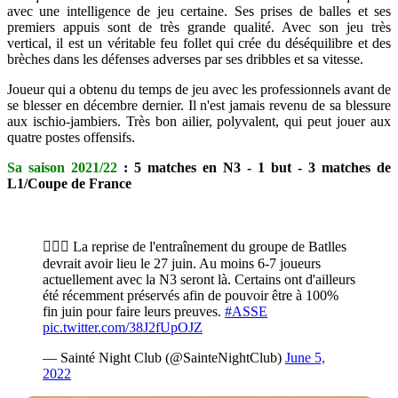
avec une intelligence de jeu certaine. Ses prises de balles et ses
premiers appuis sont de très grande qualité. Avec son jeu très
vertical, il est un véritable feu follet qui crée du déséquilibre et des
brèches dans les défenses adverses par ses dribbles et sa vitesse.
Joueur qui a obtenu du temps de jeu avec les professionnels avant de
se blesser en décembre dernier. Il n'est jamais revenu de sa blessure
aux ischio-jambiers. Très bon ailier, polyvalent, qui peut jouer aux
quatre postes offensifs.
Sa saison 2021/22
: 5 matches en N3 - 1 but - 3 matches de
L1/Coupe de France
🏃🏽‍♂️ La reprise de l'entraînement du groupe de Batlles
devrait avoir lieu le 27 juin. Au moins 6-7 joueurs
actuellement avec la N3 seront là. Certains ont d'ailleurs
été récemment préservés afin de pouvoir être à 100%
fin juin pour faire leurs preuves.
#ASSE
pic.twitter.com/38J2fUpOJZ
— Sainté Night Club (@SainteNightClub)
June 5,
2022