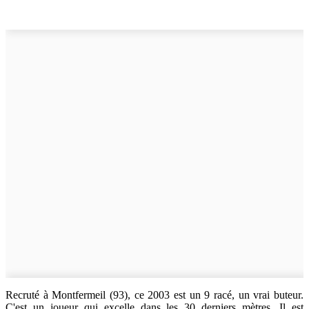
Recruté à Montfermeil
(93), ce 2003 est un 9 racé, un vrai buteur.
C'est un joueur qui excelle dans les 30 derniers mètres. Il est