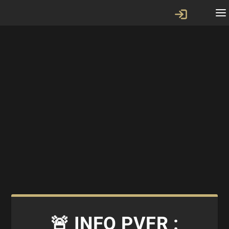
🚨 INFO PVFR :