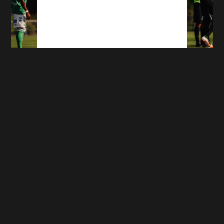
ASSE - VENISE : Les tops et flops de la
rencontre