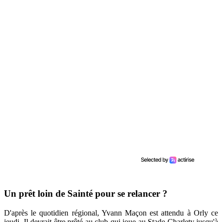
Un prêt loin de Sainté pour se relancer ?
D'après le quotidien régional, Yvann Maçon est attendu à Orly ce
jeudi. Il devrait être prêté au club qui joue au Stade Charlety jusqu'à