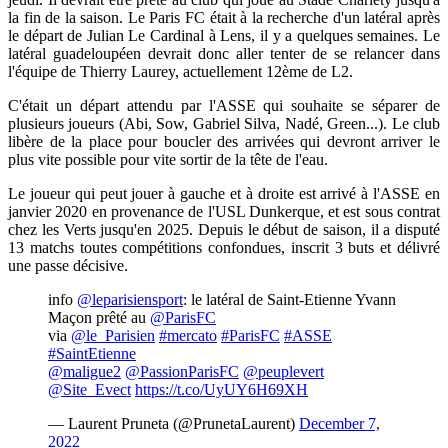
la fin de la saison. Le Paris FC était à la recherche d'un latéral après
le départ de Julian Le Cardinal à Lens, il y a quelques semaines. Le
latéral guadeloupéen devrait donc aller tenter de se relancer dans
l'équipe de Thierry Laurey, actuellement 12ème de L2.
C'était un départ attendu par l'ASSE qui souhaite se séparer de
plusieurs joueurs (Abi, Sow, Gabriel Silva, Nadé, Green...). Le club
libère de la place pour boucler des arrivées qui devront arriver le
plus vite possible pour vite sortir de la tête de l'eau.
Le joueur qui peut jouer à gauche et à droite est arrivé à l'ASSE en
janvier 2020 en provenance de l'USL Dunkerque, et est sous contrat
chez les Verts jusqu'en 2025. Depuis le début de saison, il a disputé
13 matchs toutes compétitions confondues, inscrit 3 buts et délivré
une passe décisive.
info ⁦
@leparisiensport
⁩: le latéral de Saint-Etienne Yvann
Maçon prêté au ⁦
@ParisFC
via
@le_Parisien
#mercato
#ParisFC
#ASSE
#SaintEtienne
@maligue2
⁩ ⁦
@PassionParisFC
⁩ ⁦
@peuplevert
@Site_Evect
⁩
https://t.co/UyUY6H69XH
— Laurent Pruneta (@PrunetaLaurent)
December 7,
2022