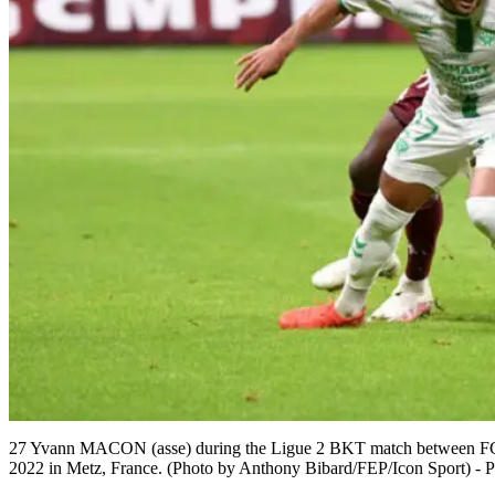
27 Yvann MACON (asse) during the Ligue 2 BKT match between FC 
2022 in Metz, France. (Photo by Anthony Bibard/FEP/Icon Sport) - P