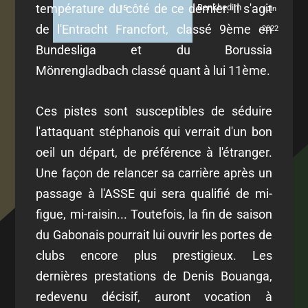
température du côté de ce dernier. Il s'agit
Benkhedim
15
juin
de l'Entracht Francfort, classé 9ème en
2022
Bundesliga et du Borussia
Mönrengladbach classé quant à lui 11ème.
Ces pistes sont susceptibles de séduire
l'attaquant stéphanois qui verrait d'un bon
oeil un départ, de préférence à l'étranger.
Une façon de relancer sa carrière après un
passage à l'ASSE qui sera qualifié de mi-
figue, mi-raisin... Toutefois, la fin de saison
du Gabonais pourrait lui ouvrir les portes de
clubs encore plus prestigieux. Les
dernières prestations de Denis Bouanga,
redevenu décisif, auront vocation à