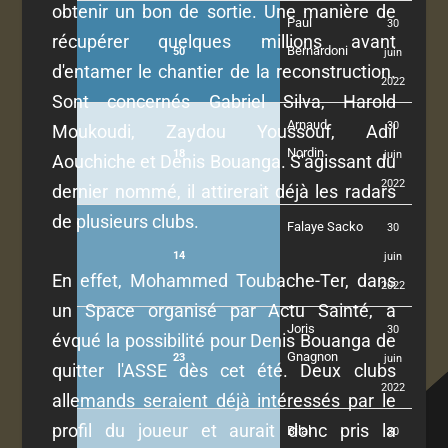
obtenir un bon de sortie. Une manière de
Paul
30
récupérer quelques millions avant
Bernardoni
50
juin
d'entamer le chantier de la reconstruction.
2022
Sont concernés Gabriel Silva, Harold
Arnaud
30
Moukoudi, Zaydou Youssouf, Adil
Nordin
18
juin
Aouchiche et Denis Bouanga. S'agissant du
2022
dernier nommé, il attirerait déjà les radars
de plusieurs clubs.
Falaye Sacko
30
14
juin
En effet, Mohammed Toubache-Ter, dans
2022
un Space organisé par Actu Sainté, a
Joris
30
évqué la possibilité pour Denis Bouanga de
Gnagnon
23
juin
quitter l'ASSE dès cet été. Deux clubs
2022
allemands seraient déjà intéressés par le
profil du joueur et aurait donc pris la
Bilal
30