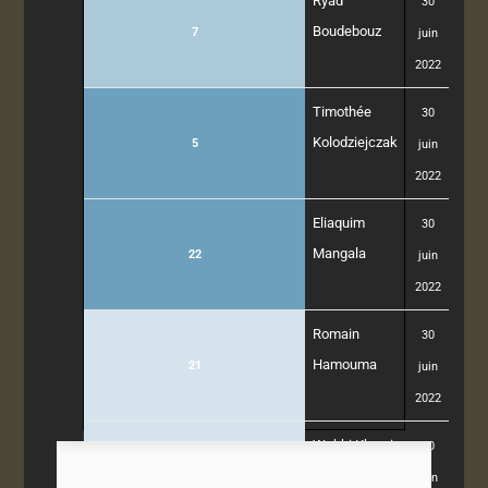
Ryad
30
Boudebouz
7
juin
2022
Timothée
30
Kolodziejczak
5
juin
2022
Eliaquim
30
Mangala
22
juin
2022
Romain
30
Hamouma
21
juin
2022
Wahbi Khazri
30
10
juin