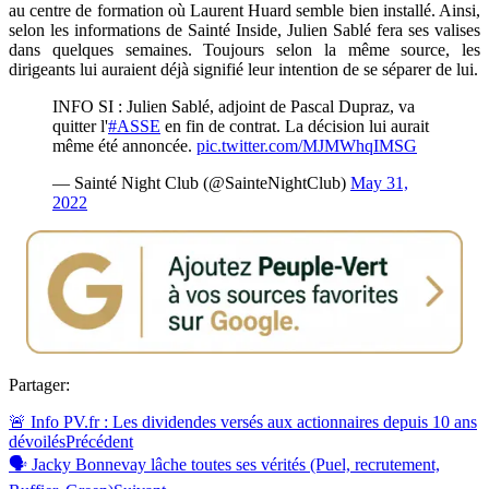
au centre de formation où Laurent Huard semble bien installé. Ainsi,
selon les informations de Sainté Inside, Julien Sablé fera ses valises
dans quelques semaines. Toujours selon la même source, les
dirigeants lui auraient déjà signifié leur intention de se séparer de lui.
INFO SI : Julien Sablé, adjoint de Pascal Dupraz, va
quitter l'
#ASSE
en fin de contrat. La décision lui aurait
même été annoncée.
pic.twitter.com/MJMWhqIMSG
— Sainté Night Club (@SainteNightClub)
May 31,
2022
Partager:
🚨 Info PV.fr : Les dividendes versés aux actionnaires depuis 10 ans
dévoilés
Précédent
🗣 Jacky Bonnevay lâche toutes ses vérités (Puel, recrutement,