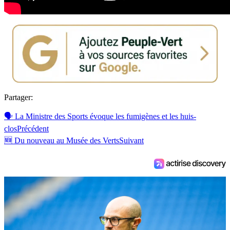
Partager:
🗣 La Ministre des Sports évoque les fumigènes et les huis-
clos
Précédent
🆕 Du nouveau au Musée des Verts
Suivant