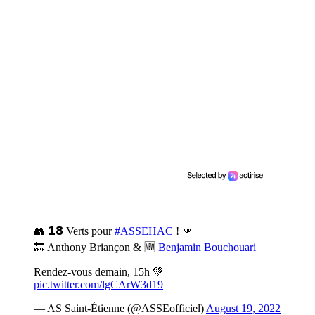
👥 𝟭𝟴 Verts pour
#ASSEHAC
! 👊
🔙 Anthony Briançon & 🆕
Benjamin Bouchouari
Rendez-vous demain, 15h 💚
pic.twitter.com/lgCArW3d19
— AS Saint-Étienne (@ASSEofficiel)
August 19, 2022