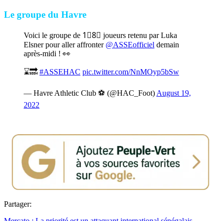
Le groupe du Havre
Voici le groupe de 1⃣8⃣ joueurs retenu par Luka
Elsner pour aller affronter
@ASSEofficiel
demain
après-midi ! 👀
⌛️🔜
#ASSEHAC
pic.twitter.com/NnMOyp5bSw
— Havre Athletic Club ⚽️ (@HAC_Foot)
August 19,
2022
Partager:
Mercato : La priorité est un attaquant international sénégalais