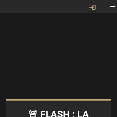
🚨 FLASH : LA