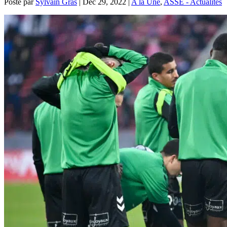
Posté par
Sylvain Gras
|
Déc 29, 2022
|
A la Une
,
ASSE - Actualités