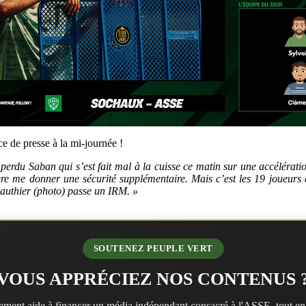
ce de presse à la mi-journée !
 perdu Saban qui s’est fait mal à la cuisse ce matin sur une accélérat
fère me donner une sécurité supplémentaire. Mais c’est les 19 joueurs 
Gauthier (photo) passe un IRM. »
SOUTENEZ PEUPLE VERT
VOUS APPRÉCIEZ NOS CONTENUS 
ment aide à financer un média indépendant consacré à l'ASSE, tout en