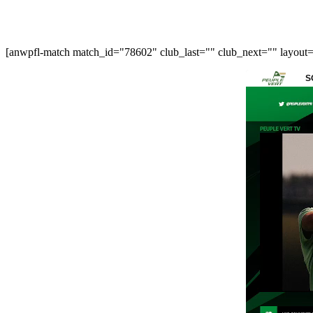
[anwpfl-match match_id="78602" club_last="" club_next="" layout=