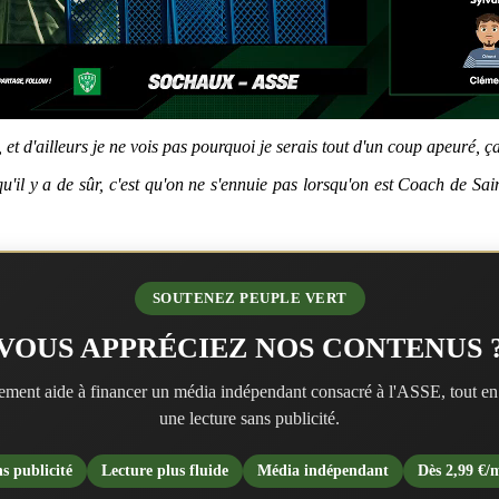
et d'ailleurs je ne vois pas pourquoi je serais tout d'un coup apeuré, ç
 qu'il y a de sûr, c'est qu'on ne s'ennuie pas lorsqu'on est Coach de Sa
SOUTENEZ PEUPLE VERT
VOUS APPRÉCIEZ NOS CONTENUS 
ment aide à financer un média indépendant consacré à l'ASSE, tout en
une lecture sans publicité.
s publicité
Lecture plus fluide
Média indépendant
Dès 2,99 €/