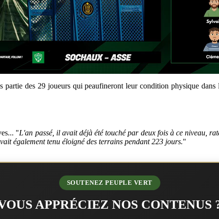
partie des 29 joueurs qui peaufineront leur condition physique dans l'
es... "
L'an passé, il avait déjà été touché par deux fois à ce niveau, ra
avait également tenu éloigné des terrains pendant 223 jours.
"
SOUTENEZ PEUPLE VERT
VOUS APPRÉCIEZ NOS CONTENUS 