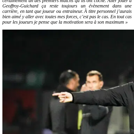
certainement un des premiers matchs qu’ils ont coché. Aller jouer à
Geoffroy-Guichard ça reste toujours un évènement dans une
carrière, en tant que joueur ou entraineur. À titre personnel j’aurais
bien aimé y aller avec toutes mes forces, c’est pas le cas. En tout cas
pour les joueurs je pense que la motivation sera à son maximum »