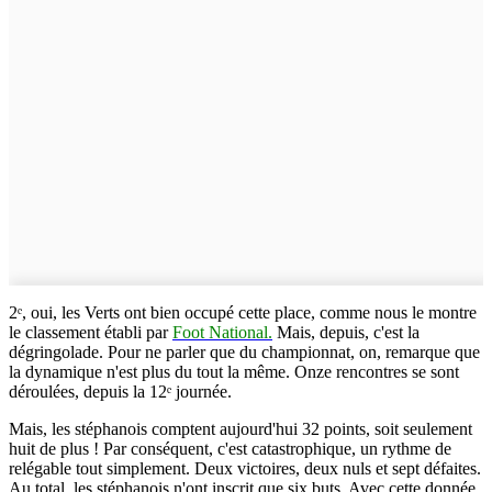
2ᵉ, oui, les Verts ont bien occupé cette place, comme nous le montre
le classement établi par
Foot National.
Mais, depuis, c'est la
dégringolade. Pour ne parler que du championnat, on, remarque que
la dynamique n'est plus du tout la même. Onze rencontres se sont
déroulées, depuis la 12ᵉ journée.
Mais, les stéphanois comptent aujourd'hui 32 points, soit seulement
huit de plus ! Par conséquent, c'est catastrophique, un rythme de
relégable tout simplement. Deux victoires, deux nuls et sept défaites.
Au total, les stéphanois n'ont inscrit que six buts. Avec cette donnée,