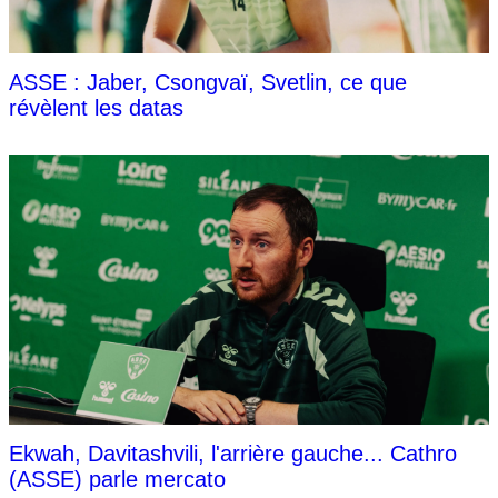
ASSE : Jaber, Csongvaï, Svetlin, ce que
révèlent les datas
Ekwah, Davitashvili, l'arrière gauche... Cathro
(ASSE) parle mercato