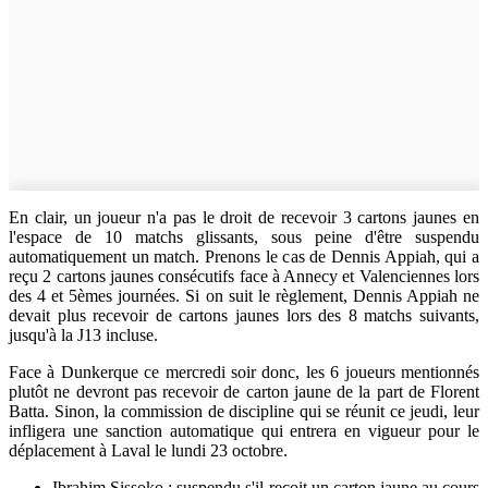
En clair, un joueur n'a pas le droit de recevoir 3 cartons jaunes en
l'espace de 10 matchs glissants, sous peine d'être suspendu
automatiquement un match. Prenons le cas de Dennis Appiah, qui a
reçu 2 cartons jaunes consécutifs face à Annecy et Valenciennes lors
des 4 et 5èmes journées. Si on suit le règlement, Dennis Appiah ne
devait plus recevoir de cartons jaunes lors des 8 matchs suivants,
jusqu'à la J13 incluse.
Face à Dunkerque ce mercredi soir donc, les 6 joueurs mentionnés
plutôt ne devront pas recevoir de carton jaune de la part de Florent
Batta. Sinon, la commission de discipline qui se réunit ce jeudi, leur
infligera une sanction automatique qui entrera en vigueur pour le
déplacement à Laval le lundi 23 octobre.
Ibrahim Sissoko : suspendu s'il reçoit un carton jaune au cours