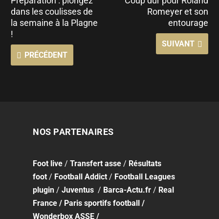
Préparation : plongez
Coup dur pour Roland
dans les coulisses de
Romeyer et son
la semaine à la Plagne
entourage
!
SUIVANT
PRÉCÉDENT
NOS PARTENAIRES
Foot
live
/
Transfert asse
/
Résultats
foot
/
Football Addict
/
Football Leagues
plugin
/
Juventus
/
Barca-Actu.fr
/
Real
France
/
Paris sportifs football
/
Wonderbox ASSE
/