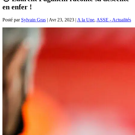
en enfer !
Posté par
Sylvain Gras
|
Avr 23, 2023
|
A la Une
,
ASSE - Actualités