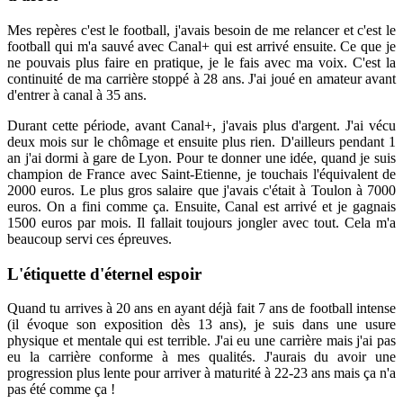
Mes repères c'est le football, j'avais besoin de me relancer et c'est le
football qui m'a sauvé avec Canal+ qui est arrivé ensuite. Ce que je
ne pouvais plus faire en pratique, je le fais avec ma voix. C'est la
continuité de ma carrière stoppé à 28 ans. J'ai joué en amateur avant
d'entrer à canal à 35 ans.
Durant cette période, avant Canal+, j'avais plus d'argent. J'ai vécu
deux mois sur le chômage et ensuite plus rien. D'ailleurs pendant 1
an j'ai dormi à gare de Lyon. Pour te donner une idée, quand je suis
champion de France avec Saint-Etienne, je touchais l'équivalent de
2000 euros. Le plus gros salaire que j'avais c'était à Toulon à 7000
euros. On a fini comme ça. Ensuite, Canal est arrivé et je gagnais
1500 euros par mois. Il fallait toujours jongler avec tout. Cela m'a
beaucoup servi ces épreuves.
L'étiquette d'éternel espoir
Quand tu arrives à 20 ans en ayant déjà fait 7 ans de football intense
(il évoque son exposition dès 13 ans), je suis dans une usure
physique et mentale qui est terrible. J'ai eu une carrière mais j'ai pas
eu la carrière conforme à mes qualités. J'aurais du avoir une
progression plus lente pour arriver à maturité à 22-23 ans mais ça n'a
pas été comme ça !