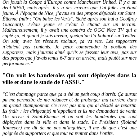
On jouait la Coupe d’Europe contre Manchester United. Il y a un
deal 50/50, mais après, il y a des erreurs que j’ai faites en étant
jeune. À l’époque de Nice, j’avais eu des propos déplacés sur Saint-
Étienne (ndlr : "On baise les Verts", lâché après son but à Geoffroy
Guichard). J’étais jeune et c’était à chaud sur un terrain.
Malheureusement, il y avait une caméra de OGC Nice TV qui a
capté ça, et quand je suis revenu, quelqu’un l’a balancé sur Twitter.
On sait, avec les réseaux sociaux, ça va vite. Les supporters
n’étaient pas contents. Je peux comprendre la position des
supporters, mais j’aurais aimé qu’ils se fassent leur avis, pas sur
des propos que j’avais tenus 6-7 ans en arrière, mais plutôt sur mes
performances."
"On voit les banderoles qui sont déployées dans la
ville et dans le stade de l'ASSE."
"C’est dommage parce que ça a été un petit coup d’arrêt. Ça aurait
pu me permettre de me relancer et de prolonger ma carrière dans
un grand championnat. Ce n’est pas moi qui ai décidé de repartir.
Ils (ndlr : les dirigeants) m’appellent et ils me demandent de venir.
On arrive à Saint-Étienne et on voit les banderoles qui sont
déployées dans la ville et dans le stade. Le Président (Roland
Romeyer) me dit de ne pas m’inquiéter, il me dit que c’est une
poignée de supporters et que tout va rentrer dans l’ordre.