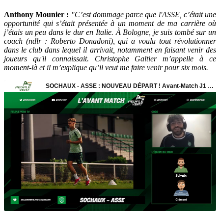
Anthony Mounier :
"C’est dommage parce que l'ASSE, c’était une
opportunité qui s’était présentée à un moment de ma carrière où
j’étais un peu dans le dur en Italie. À Bologne, je suis tombé sur un
coach (ndlr : Roberto Donadoni), qui a voulu tout révolutionner
dans le club dans lequel il arrivait, notamment en faisant venir des
joueurs qu'il connaissait. Christophe Galtier m’appelle à ce
moment-là et il m’explique qu’il veut me faire venir pour six mois.