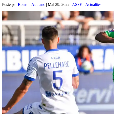
Posté par
Romain Aublanc
|
Mai 29, 2022
|
ASSE - Actualités