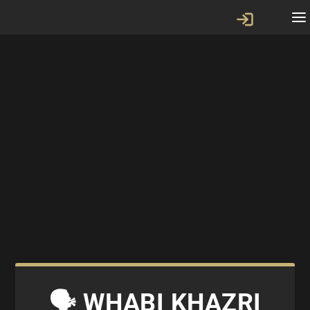
🗣 WHABI KHAZRI