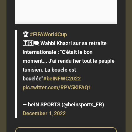
🏆
#FIFAWorldCup
🇹🇳🗨️ Wahbi Khazri sur sa retraite
internationale : "C'était le bon
moment... J'ai rendu fier tout le peuple
tunisien. La boucle est
bouclée"
#beINFWC2022
pic.twitter.com/RPV5KlFAQ1
— beIN SPORTS (@beinsports_FR)
December 1, 2022