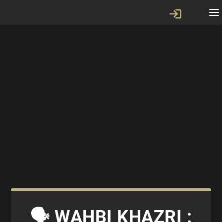
🗣 WAHBI KHAZRI :