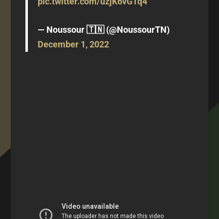
pic.twitter.com/uzjK6vGTq4
— Noussour 🇹🇳 (@NoussourTN)
December 1, 2022