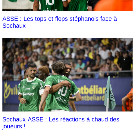
ASSE : Les tops et flops stéphanois face à
Sochaux
Sochaux-ASSE : Les réactions à chaud des
joueurs !