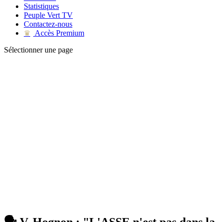
Statistiques
Peuple Vert TV
Contactez-nous
Accès Premium
♛
Sélectionner une page
🗣 V. Hognon : "L'ASSE n'est pas dans la